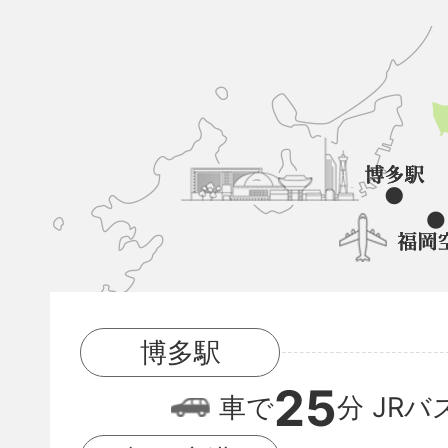
久
山
町
と
博
多
駅
博多駅
と
25
福
車で
分
JRバ
岡