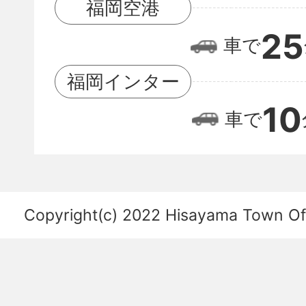
福岡空港
空
25
車で
港
の
福岡インター
位
10
車で
置
関
係
を
Copyright(c) 2022 Hisayama Town Offi
あ
ら
わ