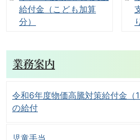
給付金（こども加算
分）
業務案内
令和6年度物価高騰対策給付金（
の給付
児童手当