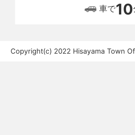
位
10
車で
置
関
係
を
Copyright(c) 2022 Hisayama Town Offi
あ
ら
わ
し
た
図。