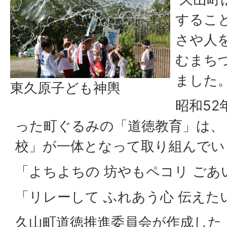
するこ
さや人
むまち
ました
東久原子ども神輿
昭和52
った町ぐるみの「道徳教育」は、
校」が一体となって取り組んでい
「よちよちの 坊やもペコリ ごあ
「リレーして ふれあう心 伝えた
久山町道徳推進委員会が作成した