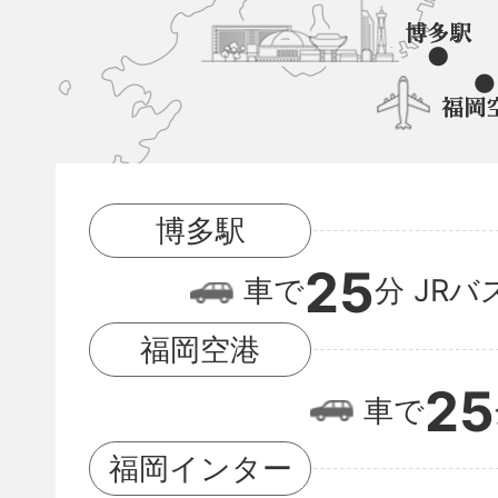
町
と
博
多
駅
博多駅
と
25
福
車で
分
JRバ
岡
福岡空港
空
25
車で
港
の
福岡インター