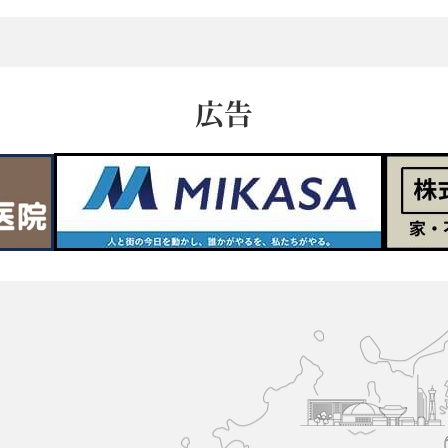
広告
久
山
町
と
博
多