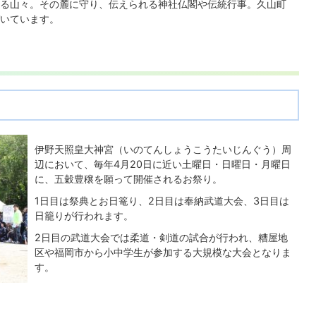
る山々。その麓に守り、伝えられる神社仏閣や伝統行事。久山町
いています。
伊野天照皇大神宮（いのてんしょうこうたいじんぐう）周
辺において、毎年4月20日に近い土曜日・日曜日・月曜日
に、五穀豊穣を願って開催されるお祭り。
1日目は祭典とお日篭り、2日目は奉納武道大会、3日目は
日籠りが行われます。
2日目の武道大会では柔道・剣道の試合が行われ、糟屋地
区や福岡市から小中学生が参加する大規模な大会となりま
す。