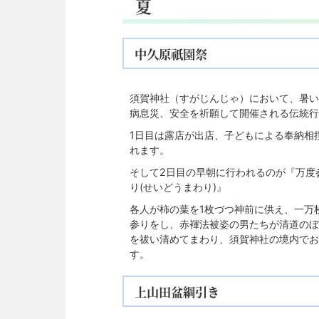
夏
中久原祇園祭
須賀神社（すがじんじゃ）において、暑い
病息災、安全を祈願して開催される伝統行
1日目は露店が出店、子どもによる奉納相
れます。
そして2日目の早朝に行われるのが『万度
り(せいどうまわり)』
各人が柿の葉を1枚づつ神前に供え、一万
参りをし、赤褌法被姿の男たちが清道のぼ
を祓い清めてまわり、須賀神社の境内でお
す。
上山田盆綱引き