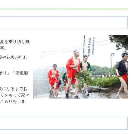
夏を乗り切り無
事。
撲や花火が行わ
参り』『清道廻
枚になるまでお
りをもって家々
こもりをしま