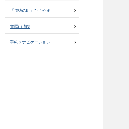
『道徳の町』ひさやま
首羅山遺跡
手続きナビゲーション