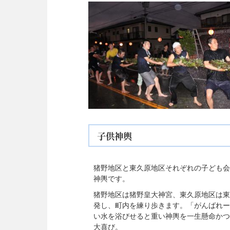
子供神輿
猪野地区と東久原地区それぞれの子ども会
神輿です。
猪野地区は猪野皇大神宮、東久原地区は東
発し、町内を練り歩きます。「がんばれー
い水を浴びせると重い神輿を一生懸命かつ
大喜び。