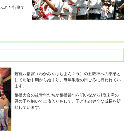
ふれた行事で
若宮八幡宮（わかみやはちまんぐう）の五穀神への奉納と
して明治中期から始まり、毎年敬老の日ごろに行われてい
ます。
相撲大会の後青年たちが相撲甚句を唄いながら1歳未満の
男の子を抱いて土俵入りをして、子どもの健全な成長を祈
願しています。