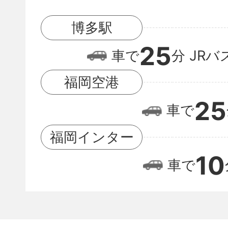
駅
博多駅
と
25
福
車で
分
JRバ
岡
福岡空港
空
25
車で
港
の
福岡インター
位
10
車で
置
関
係