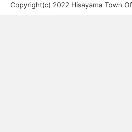
を
Copyright(c) 2022 Hisayama Town Offi
あ
ら
わ
し
た
図。
福
岡
空
港