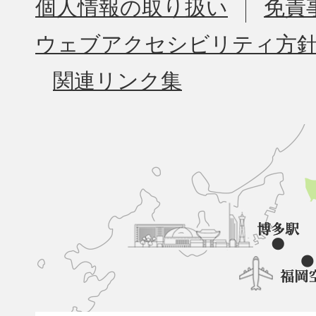
個人情報の取り扱い
免責
ウェブアクセシビリティ方
関連リンク集
久
山
町
と
博
多