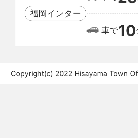
港
の
福岡インター
位
10
車で
置
関
係
を
Copyright(c) 2022 Hisayama Town Offi
あ
ら
わ
し
た