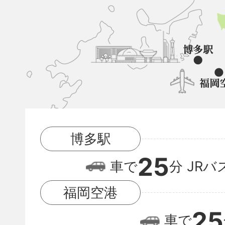
久
山
町
と
博
多
駅
博多駅
と
25
福
車で
分
JRバ
岡
福岡空港
空
25
車で