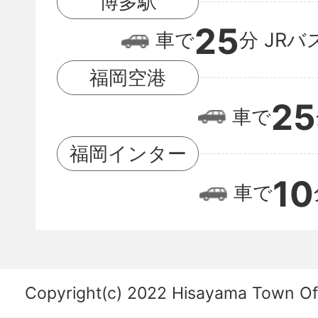
博多駅
と
25
福
車で
分
JRバ
岡
福岡空港
空
25
車で
港
の
福岡インター
位
10
車で
置
関
係
を
Copyright(c) 2022 Hisayama Town Offi