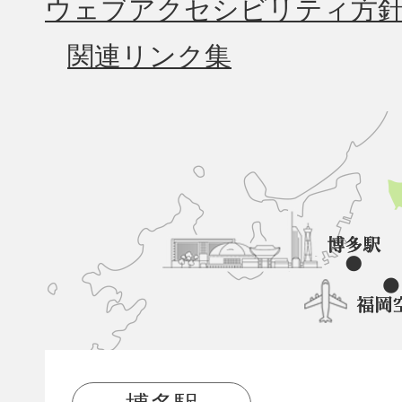
ウェブアクセシビリティ方
関連リンク集
久
山
町
と
博
多
駅