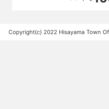
置
関
係
を
Copyright(c) 2022 Hisayama Town Offi
あ
ら
わ
し
た
図。
福