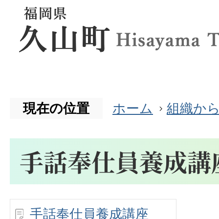
現在の位置
ホーム
組織か
手話奉仕員養成講
手話奉仕員養成講座