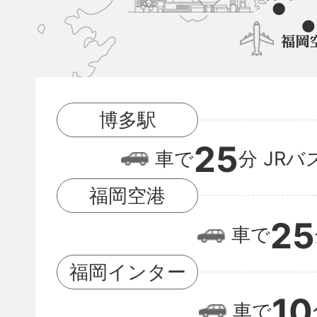
と
博
多
駅
博多駅
と
25
福
車で
分
JRバ
岡
福岡空港
空
25
車で
港
の
福岡インター
位
10
車で