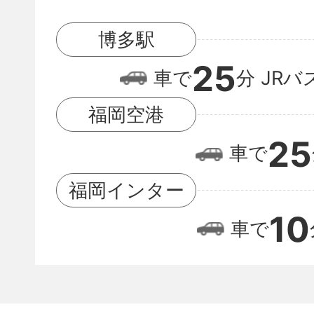
駅
博多駅
と
25
福
車で
分
JRバ
岡
福岡空港
空
25
車で
港
の
福岡インター
位
10
車で
置
関
係