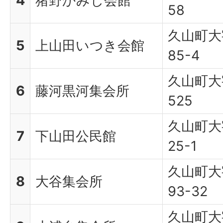
4
猪野かみじ会館
58
久山町大
5
上山田いつき会館
85-4
久山町大
6
藤河黒河集会所
525
久山町大
7
下山田公民館
25-1
久山町大
8
大谷集会所
93-32
久山町大