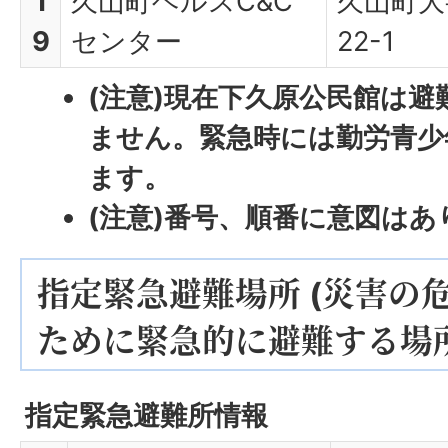
1
久山町ヘルスC&C
久山町大
9
センター
22-1
(注意)現在下久原公民館は
ません。緊急時には勤労青少
ます。
(注意)番号、順番に意図はあ
指定緊急避難場所 (災害の
ために緊急的に避難する場所
指定緊急避難所情報