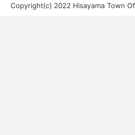
を
Copyright(c) 2022 Hisayama Town Offi
あ
ら
わ
し
た
図。
福
岡
空
港