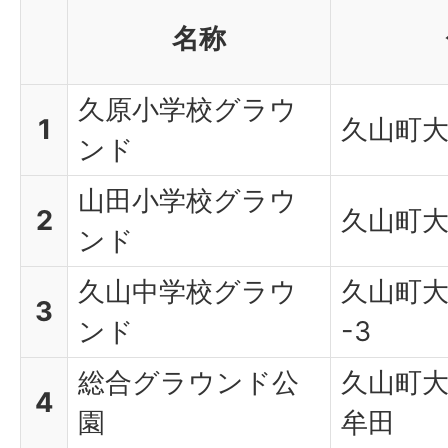
名称
久原小学校グラウ
1
久山町大
ンド
山田小学校グラウ
2
久山町大
ンド
久山中学校グラウ
久山町大
3
ンド
-3
総合グラウンド公
久山町
4
園
牟田