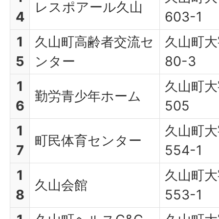
レスポアール久山
4
603-1
1
久山町高齢者交流セ
久山町大
5
ンター
80-3
1
久山町大
勤労青少年ホーム
6
505
1
久山町大
町民体育センター
7
554-1
1
久山町大
久山会館
8
553-1