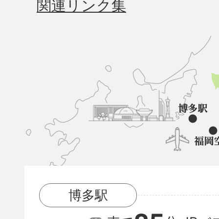
関連リンク集
久
山
町
と
博
多
駅
博多駅
と