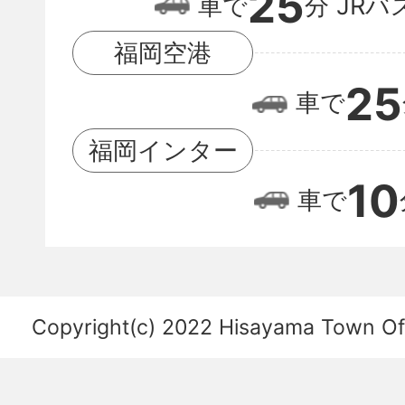
25
福
車で
分
JRバ
岡
福岡空港
空
25
車で
港
の
福岡インター
位
10
車で
置
関
係
を
Copyright(c) 2022 Hisayama Town Offi
あ
ら