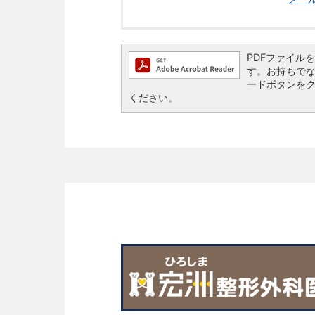
PDFファイルを閲
す。お持ちでない方
ードボタンを
ください。