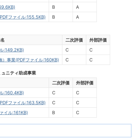
.6KB)
B
A
Fファイル:155.5KB)
B
A
業名
二次評価
外部評価
149.2KB)
C
C
業(PDFファイル:160KB)
C
C
ミュニティ助成事業
二次評価
外部評価
160.4KB)
C
C
Fファイル:163.5KB)
C
C
イル:161KB)
B
C