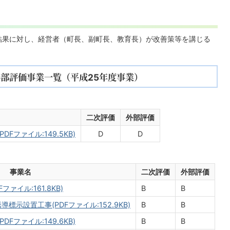
結果に対し、経営者（町長、副町長、教育長）が改善策等を講じる
外部評価事業一覧（平成25年度事業）
二次評価
外部評価
Fファイル:149.5KB)
D
D
事業名
二次評価
外部評価
ァイル:161.8KB)
B
B
示設置工事(PDFファイル:152.9KB)
B
B
Fファイル:149.6KB)
B
B