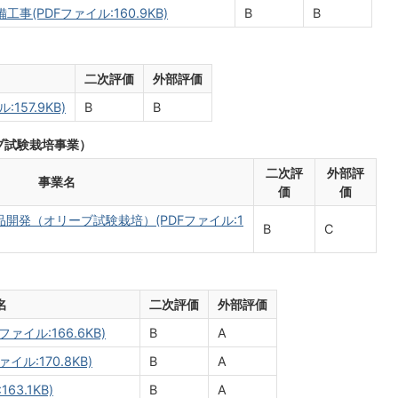
(PDFファイル:160.9KB)
B
B
二次評価
外部評価
157.9KB)
B
B
ブ試験栽培事業）
二次評
外部評
事業名
価
価
開発（オリーブ試験栽培）(PDFファイル:1
B
C
名
二次評価
外部評価
イル:166.6KB)
B
A
ル:170.8KB)
B
A
3.1KB)
B
A