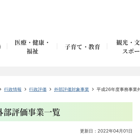
医療・健康・
観光・文
き
子育て・教育
福祉
スポー
行政情報
行政評価
外部評価対象事業
平成26年度事務事業
外部評価事業一覧
更新日：2022年04月01日