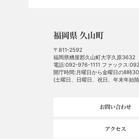
福岡県 久山町
〒811-2592
福岡県糟屋郡久山町大字久原3632
電話:092-976-1111 ファックス:092
開庁時間:月曜日から金曜日の8時30
(土曜日、日曜日、祝日、年末年始除
お問い合わせ
アクセス