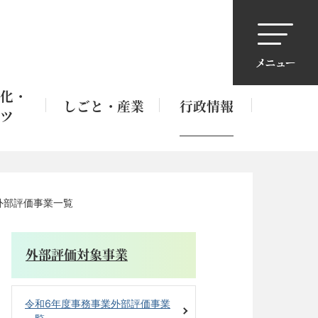
化・
しごと・産業
行政情報
ツ
外部評価事業一覧
外部評価対象事業
令和6年度事務事業外部評価事業