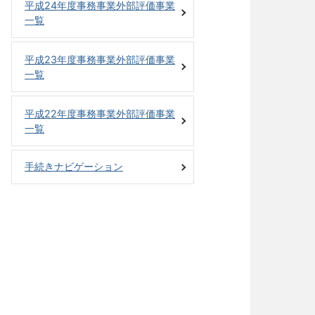
平成24年度事務事業外部評価事業
一覧
平成23年度事務事業外部評価事業
一覧
平成22年度事務事業外部評価事業
一覧
手続きナビゲーション