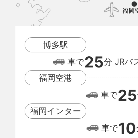
博
多
駅
博多駅
と
25
福
車で
分
JRバ
岡
福岡空港
空
25
車で
港
の
福岡インター
位
10
車で
置