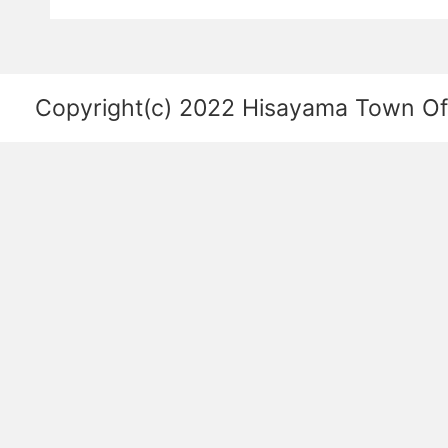
関
係
を
Copyright(c) 2022 Hisayama Town Offi
あ
ら
わ
し
た
図。
福
岡