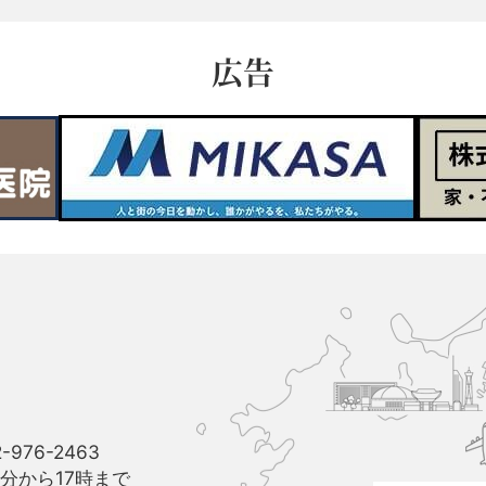
広告
久
山
町
と
博
多
駅
-976-2463
と
分から17時まで
福