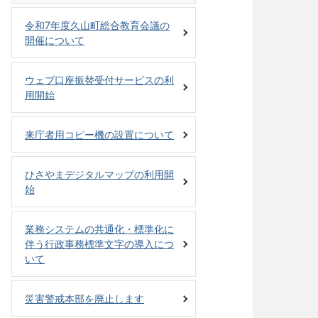
令和7年度久山町総合教育会議の
開催について
ウェブ口座振替受付サービスの利
用開始
来庁者用コピー機の設置について
ひさやまデジタルマップの利用開
始
業務システムの共通化・標準化に
伴う行政事務標準文字の導入につ
いて
災害警戒本部を廃止します