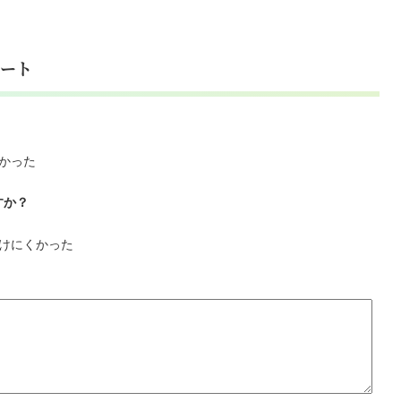
ート
かった
すか？
けにくかった