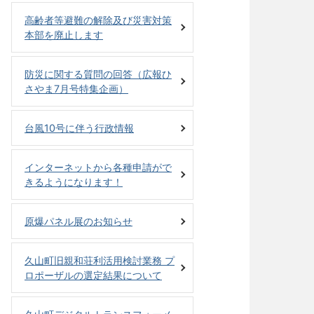
高齢者等避難の解除及び災害対策
本部を廃止します
防災に関する質問の回答（広報ひ
さやま7月号特集企画）
台風10号に伴う行政情報
インターネットから各種申請がで
きるようになります！
原爆パネル展のお知らせ
久山町旧親和荘利活用検討業務 プ
ロポーザルの選定結果について