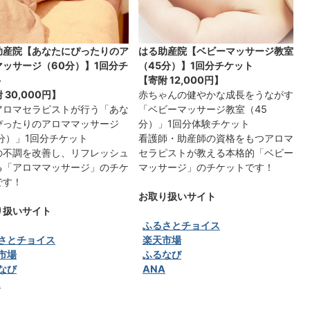
助産院【あなたにぴったりのア
はる助産院【ベビーマッサージ教室
マッサージ（60分）】1回分チ
（45分）】1回分チケット
ト
【寄附
12,000円
】
附
30,000円
】
赤ちゃんの健やかな成長をうながす
アロマセラピストが行う「あな
「ベビーマッサージ教室（45
ぴったりのアロママッサージ
分）」1回分体験チケット
0分）」1回分チケット
看護師・助産師の資格をもつアロマ
の不調を改善し、リフレッシュ
セラピストが教える本格的「ベビー
る「アロママッサージ」のチケ
マッサージ」のチケットです！
です！
お取り扱いサイト
り扱いサイト
ふるさとチョイス
さとチョイス
楽天市場
市場
ふるなび
なび
ANA
A