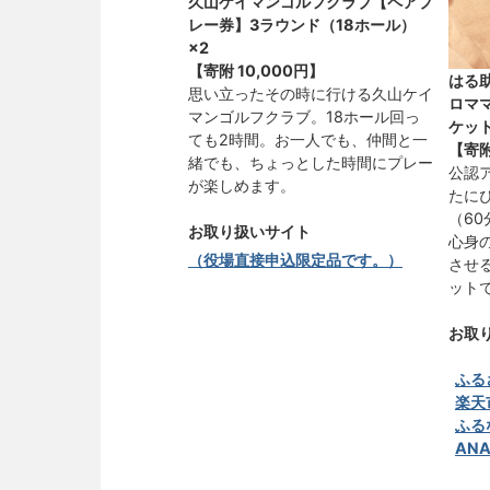
久山ケイマンゴルフクラブ【ペアプ
レー券】3ラウンド（18ホール）
×2
【寄附
10,000円
】
はる
思い立ったその時に行ける久山ケイ
ロマ
マンゴルフクラブ。18ホール回っ
ケッ
ても2時間。お一人でも、仲間と一
【寄
緒でも、ちょっとした時間にプレー
公認
が楽しめます。
たに
（6
お取り扱いサイト
心身
（役場直接申込限定品です。）
させ
ット
お取
ふる
楽天
ふる
AN