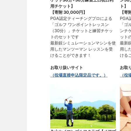
用チケット】
ト】
【寄附
30,000円
】
【寄
PGA認定ティーチングプロによる
PG
「ゴルフ ワンポイントレッスン
「ゴ
（30分）」チケットと練習チケッ
ンチ
トのセットです
ット
最新鋭シミュレーションマシンを使
最新
用したマンツーマン レッスンを受
用し
けることができます！
ける
お取り扱いサイト
お取
（役場直接申込限定品です。）
（役