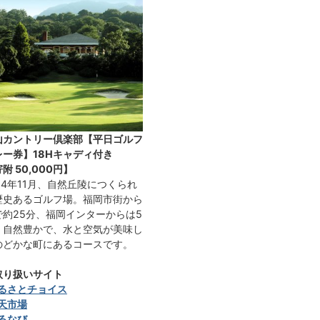
山カントリー倶楽部【平日ゴルフ
レー券】18Hキャディ付き
寄附
50,000円
】
64年11月、自然丘陵につくられ
歴史あるゴルフ場。福岡市街から
で約25分、福岡インターからは5
、自然豊かで、水と空気が美味し
のどかな町にあるコースです。
取り扱いサイト
るさとチョイス
天市場
るなび