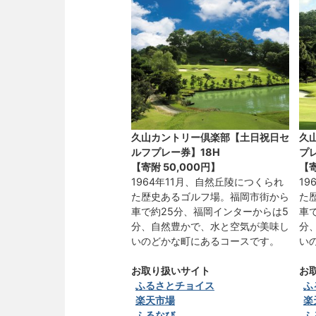
久山カントリー倶楽部【土日祝日セ
久
ルフプレー券】18H
プ
【寄附
50,000円
】
【
1964年11月、自然丘陵につくられ
19
た歴史あるゴルフ場。福岡市街から
た
車で約25分、福岡インターからは5
車
分、自然豊かで、水と空気が美味し
分
いのどかな町にあるコースです。
い
お取り扱いサイト
お
ふるさとチョイス
ふ
楽天市場
楽
ふるなび
ふ