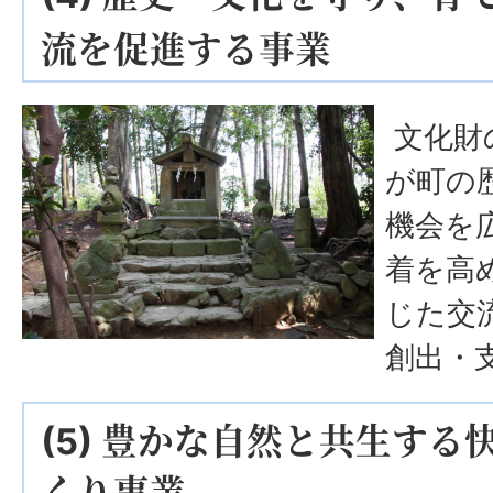
流を促進する事業
文化財
が町の
機会を
着を高
じた交
創出・
(5) 豊かな自然と共生す