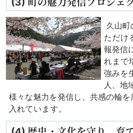
(3) 町の魅力発信プロジェ
久山町
ただけ
報発信
れまで
強みを
人、地
様々な魅力を発信し、共感の輪を
入れています。
(4) 歴史・文化を守り、