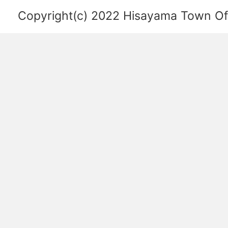
を
Copyright(c) 2022 Hisayama Town Offi
あ
ら
わ
し
た
図。
福
岡
空
港