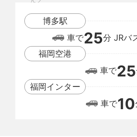
多
駅
博多駅
と
25
福
車で
分
JRバ
岡
福岡空港
空
25
車で
港
の
福岡インター
位
10
車で
置
関
係