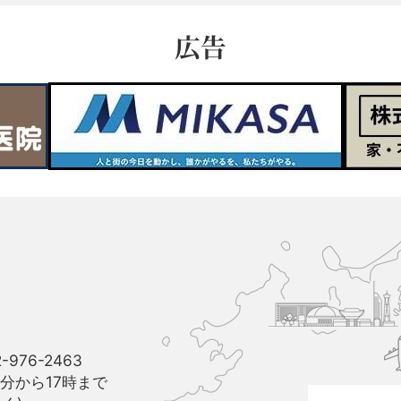
広告
久
山
町
と
博
多
駅
-976-2463
と
分から17時まで
福