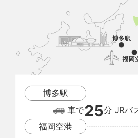
久
山
町
と
博
多
駅
博多駅
と
25
福
車で
分
JRバ
岡
福岡空港
空