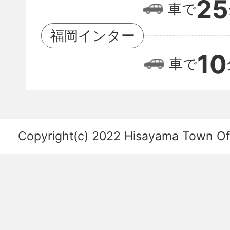
25
車で
港
の
福岡インター
位
10
車で
置
関
係
を
Copyright(c) 2022 Hisayama Town Offi
あ
ら
わ
し