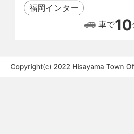
の
福岡インター
位
10
車で
置
関
係
を
Copyright(c) 2022 Hisayama Town Offi
あ
ら
わ
し
た