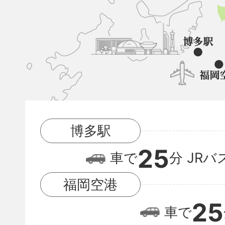
山
町
と
博
多
駅
博多駅
と
25
福
車で
分
JRバ
岡
福岡空港
空
25
車で
港