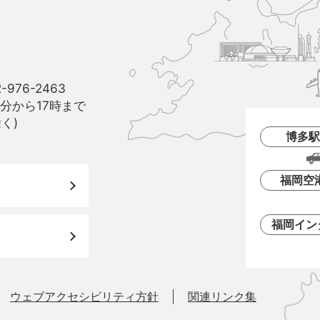
山
町
と
博
多
駅
-976-2463
と
分から17時まで
福
く)
岡
博多駅
空
港
の
福岡空
位
置
関
福岡イン
係
を
あ
ら
わ
ウェブアクセシビリティ方針
関連リンク集
し