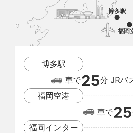
町
と
博
多
駅
博多駅
と
25
福
車で
分
JRバ
岡
福岡空港
空
25
車で
港
の
福岡インター