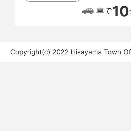
位
10
車で
置
関
係
を
Copyright(c) 2022 Hisayama Town Offi
あ
ら
わ
し
た
図。