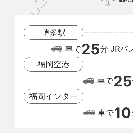
博
多
駅
博多駅
と
25
福
車で
分
JRバ
岡
福岡空港
空
25
車で
港
の
福岡インター
位
10
車で
置
関