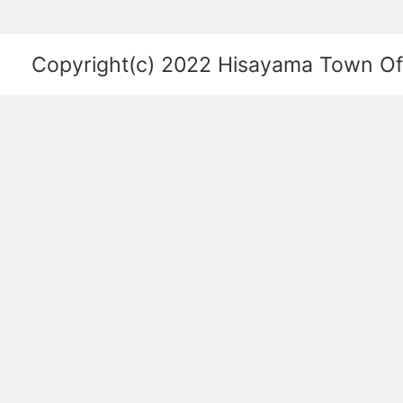
係
を
Copyright(c) 2022 Hisayama Town Offi
あ
ら
わ
し
た
図。
福
岡
空