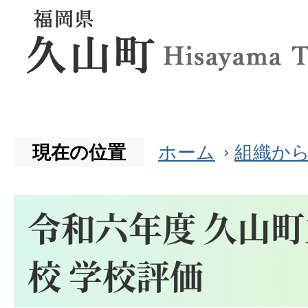
現在の位置
ホーム
組織か
令和六年度 久山
校 学校評価