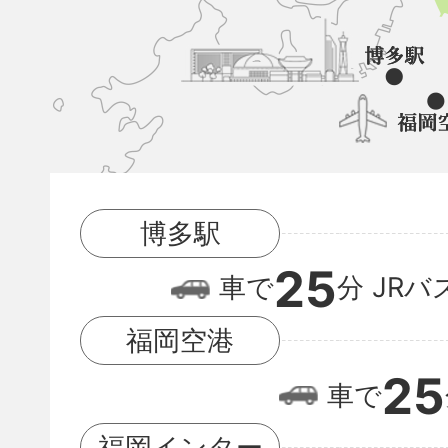
山
町
と
博
多
駅
博多駅
と
25
福
車で
分
JRバ
岡
福岡空港
空
25
車で
港
の
福岡インター