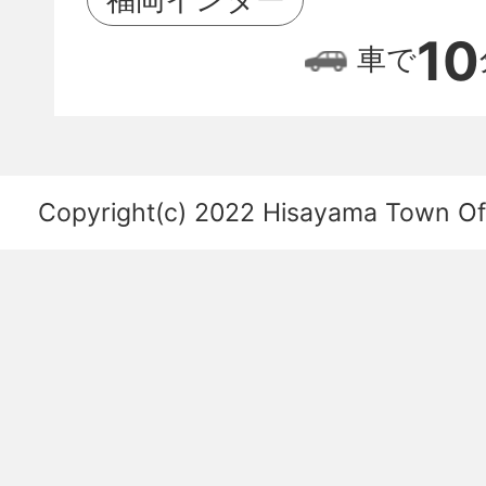
位
10
車で
置
関
係
を
Copyright(c) 2022 Hisayama Town Offi
あ
ら
わ
し
た
図。