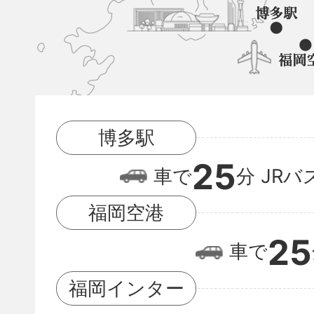
町
と
博
多
駅
博多駅
と
25
福
車で
分
JRバ
岡
福岡空港
空
25
車で
港
の
福岡インター