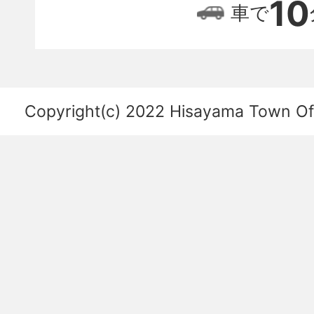
位
10
車で
置
関
係
を
Copyright(c) 2022 Hisayama Town Offi
あ
ら
わ
し
た
図。
福