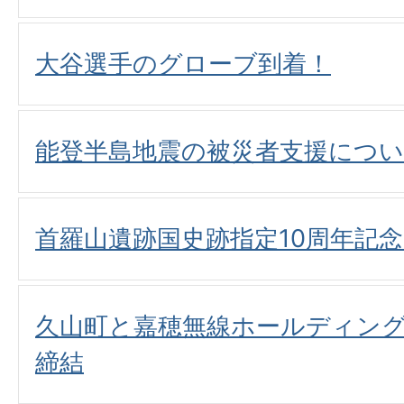
大谷選手のグローブ到着！
能登半島地震の被災者支援につ
首羅山遺跡国史跡指定10周年記
久山町と嘉穂無線ホールディン
締結