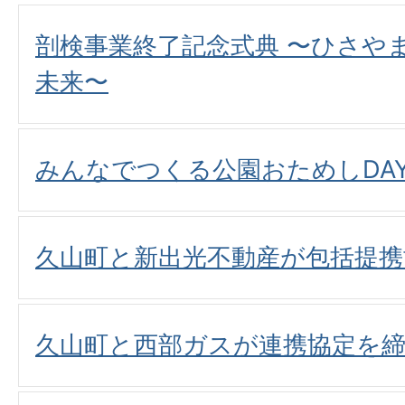
剖検事業終了記念式典 〜ひさや
未来〜
みんなでつくる公園おためしDA
久山町と新出光不動産が包括提携
久山町と西部ガスが連携協定を