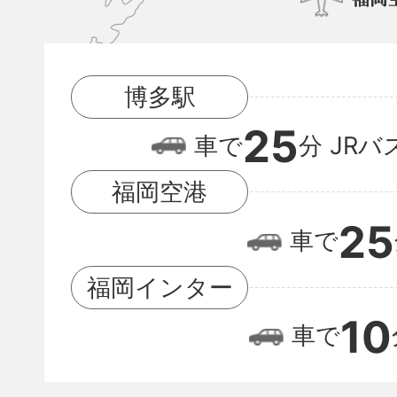
博
多
駅
博多駅
と
25
福
車で
分
JRバ
岡
福岡空港
空
25
車で
港
の
福岡インター
位
10
車で
置
関