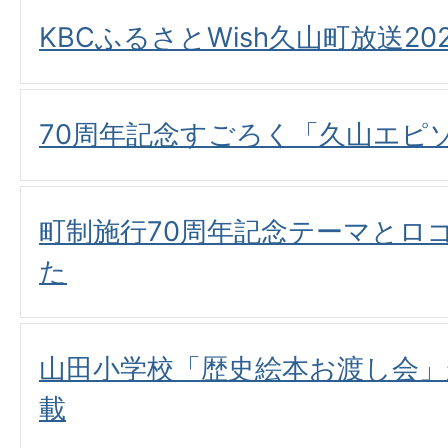
KBCふるさとWish久山町放送20
70周年記念すごろく「久山エピ
町制施行70周年記念テーマとロ
た
山田小学校「歴史絵本お渡し会
載