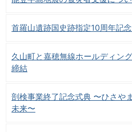
首羅山遺跡国史跡指定10周年記
久山町と嘉穂無線ホールディン
締結
剖検事業終了記念式典 〜ひさや
未来〜