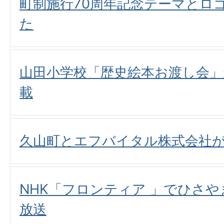
町制施行70周年記念テーマとロ
た
山田小学校「歴史絵本お渡し会
載
久山町とエフバイタル株式会社
NHK「フロンティア 」でひさ
放送