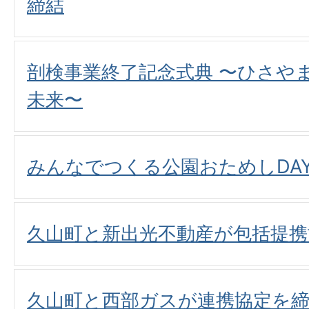
締結
剖検事業終了記念式典 〜ひさや
未来〜
みんなでつくる公園おためしDA
久山町と新出光不動産が包括提携
久山町と西部ガスが連携協定を