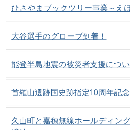
ひさやまブックツリー事業～え
大谷選手のグローブ到着！
能登半島地震の被災者支援につ
首羅山遺跡国史跡指定10周年記
久山町と嘉穂無線ホールディン