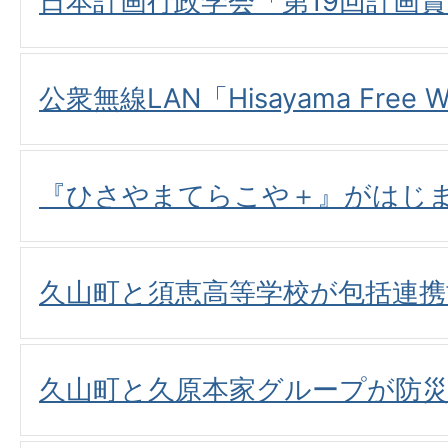
日本計画行政学会「第19回計画
公衆無線LAN「Hisayama Free 
『ひさやまてらこや＋』がはじ
久山町と須恵高等学校が包括連携
久山町と久原本家グループが防