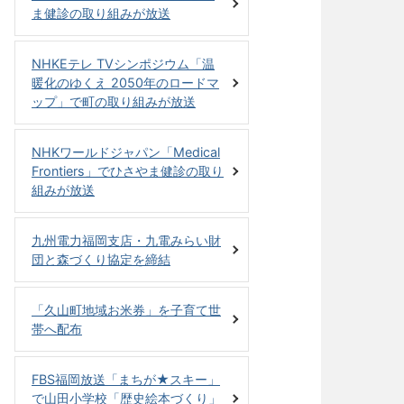
ま健診の取り組みが放送
NHKEテレ TVシンポジウム「温
暖化のゆくえ 2050年のロードマ
ップ」で町の取り組みが放送
NHKワールドジャパン「Medical
Frontiers」でひさやま健診の取り
組みが放送
九州電力福岡支店・九電みらい財
団と森づくり協定を締結
「久山町地域お米券」を子育て世
帯へ配布
FBS福岡放送「まちが★スキー」
で山田小学校「歴史絵本づくり」