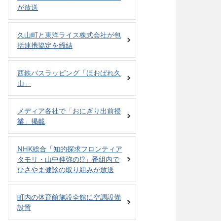
が放送
久山町と東洋ライス株式会社が包
括連携協定を締結
西鉄バスラッピング「ほおばれ久
山」
メディア各社で「おにぎり出前授
業」掲載
NHK総合「知的探求フロンティア
タモリ・山中伸弥の!?」番組内で
ひさやま健診の取り組みが放送
町内の体育館施設全館に空調設備
設置