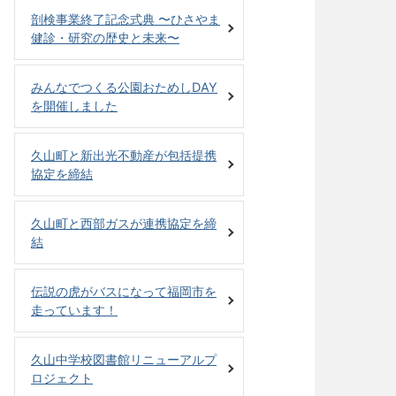
剖検事業終了記念式典 〜ひさやま
健診・研究の歴史と未来〜
みんなでつくる公園おためしDAY
を開催しました
久山町と新出光不動産が包括提携
協定を締結
久山町と西部ガスが連携協定を締
結
伝説の虎がバスになって福岡市を
走っています！
久山中学校図書館リニューアルプ
ロジェクト