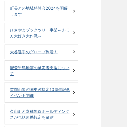
町長との地域懇談会2024を開催
します
ひさやまブックツリー事業～えほ
ん大好き大作戦～
大谷選手のグローブ到着！
能登半島地震の被災者支援につい
て
首羅山遺跡国史跡指定10周年記念
イベント開催
久山町と嘉穂無線ホールディング
スが包括連携協定を締結