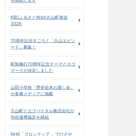
を開始します
KBCふるさとWish久山町放送
2026
70周年記念すごろく「久山エピソ
ード」募集！
町制施行70周年記念テーマとロゴ
マークが決定しました
山田小学校「歴史絵本お渡し会」
が各種メディアに掲載
久山町とエフバイタル株式会社が
包括連携協定を締結
NHK「フロンティア 」でひさや