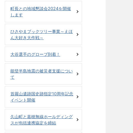
町長との地域懇談会2024を開催
します
ひさやまブックツリー事業～えほ
ん大好き大作戦～
大谷選手のグローブ到着！
能登半島地震の被災者支援につい
て
首羅山遺跡国史跡指定10周年記念
イベント開催
久山町と嘉穂無線ホールディング
スが包括連携協定を締結