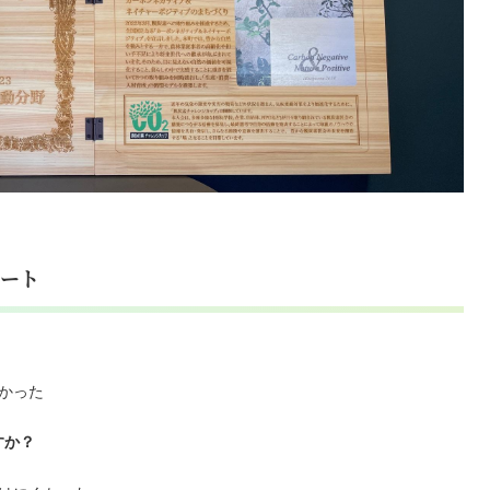
ート
かった
すか？