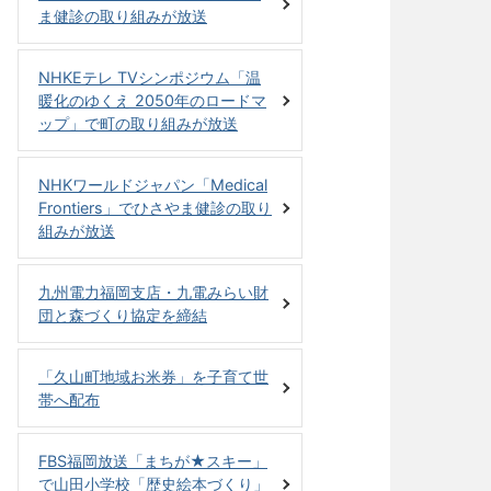
ま健診の取り組みが放送
NHKEテレ TVシンポジウム「温
暖化のゆくえ 2050年のロードマ
ップ」で町の取り組みが放送
NHKワールドジャパン「Medical
Frontiers」でひさやま健診の取り
組みが放送
九州電力福岡支店・九電みらい財
団と森づくり協定を締結
「久山町地域お米券」を子育て世
帯へ配布
FBS福岡放送「まちが★スキー」
で山田小学校「歴史絵本づくり」