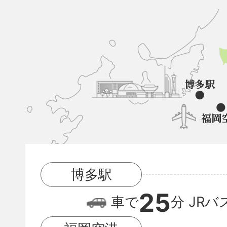
久
山
町
と
博
多
駅
博多駅
と
25
福
車で
分
JRバ
岡