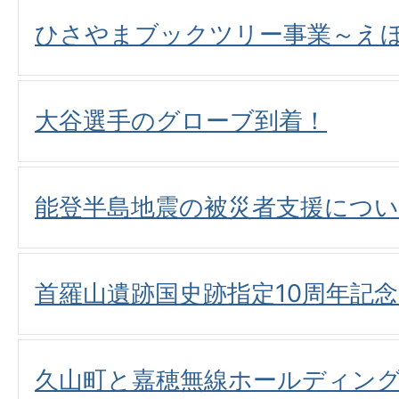
ひさやまブックツリー事業～え
大谷選手のグローブ到着！
能登半島地震の被災者支援につ
首羅山遺跡国史跡指定10周年記
久山町と嘉穂無線ホールディン