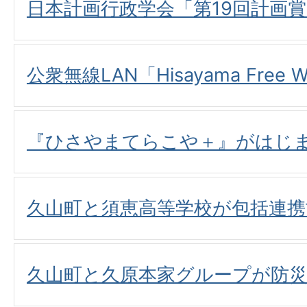
日本計画行政学会「第19回計画
公衆無線LAN「Hisayama Free 
『ひさやまてらこや＋』がはじ
久山町と須恵高等学校が包括連携
久山町と久原本家グループが防