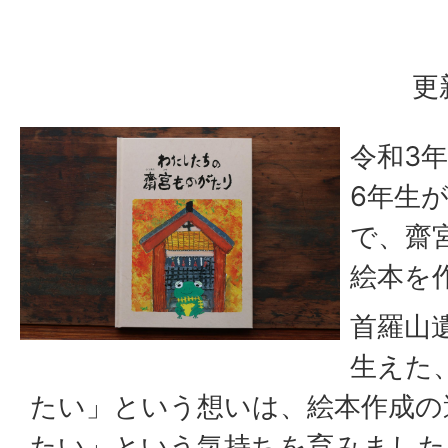
更
令和3年
6年生
で、齋
絵本を
首羅山
生えた
たい」という想いは、絵本作成の
たい」という気持ちを育みました