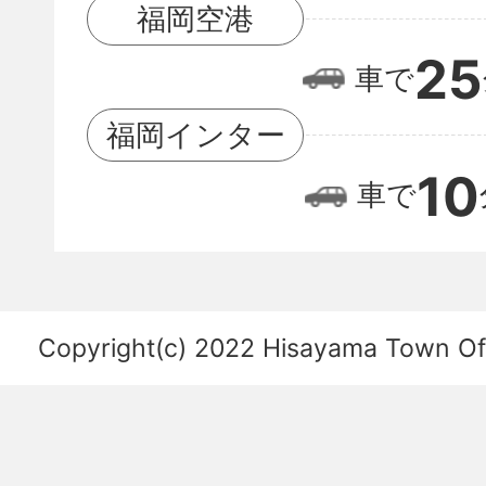
岡
福岡空港
空
25
車で
港
の
福岡インター
位
10
車で
置
関
係
を
Copyright(c) 2022 Hisayama Town Offi
あ
ら
わ