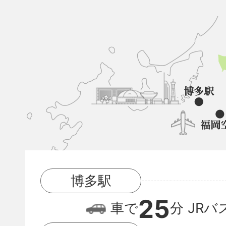
久
山
町
と
博
多
駅
博多駅
と
25
福
車で
分
JRバ