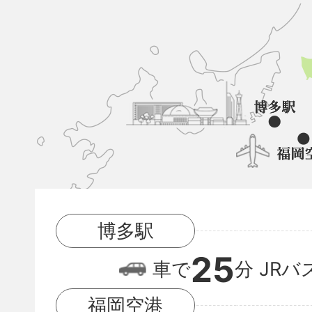
久
山
町
と
博
多
駅
博多駅
と
25
福
車で
分
JRバ
岡
福岡空港