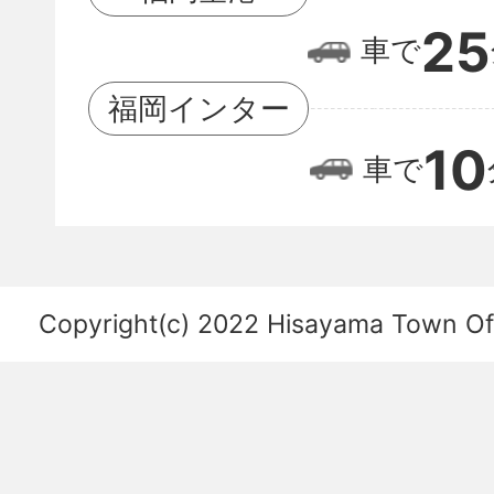
空
25
車で
港
の
福岡インター
位
10
車で
置
関
係
を
Copyright(c) 2022 Hisayama Town Offi
あ
ら
わ