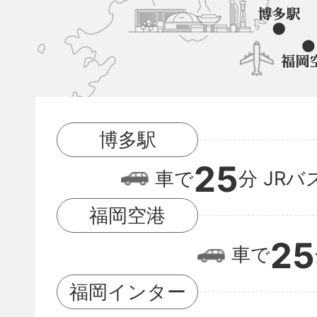
町
と
博
多
駅
博多駅
と
25
福
車で
分
JRバ
岡
福岡空港
空
25
車で
港
の
福岡インター