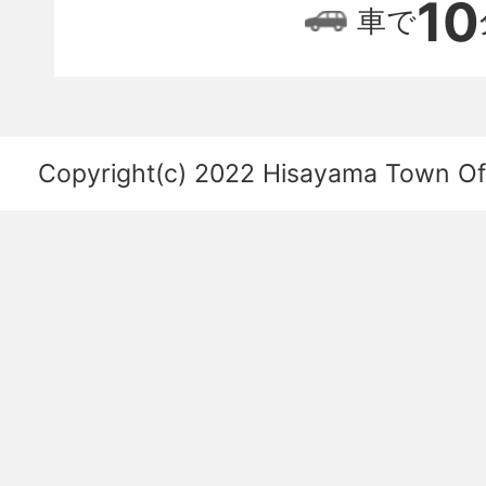
位
10
車で
置
関
係
を
Copyright(c) 2022 Hisayama Town Offi
あ
ら
わ
し
た
図。
福