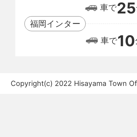
25
車で
港
の
福岡インター
位
10
車で
置
関
係
を
Copyright(c) 2022 Hisayama Town Offi
あ
ら
わ
し