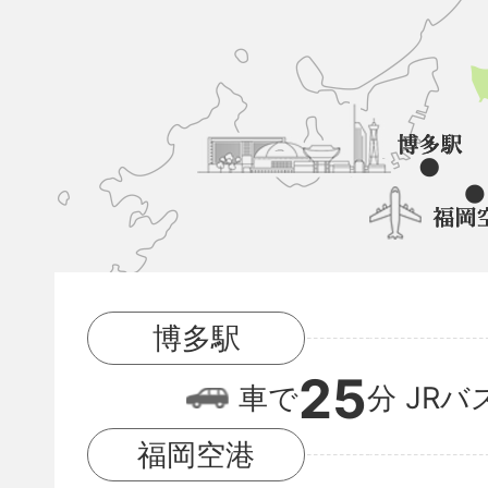
久
山
町
と
博
多
駅
博多駅
と
25
福
車で
分
JRバ
岡
福岡空港
空