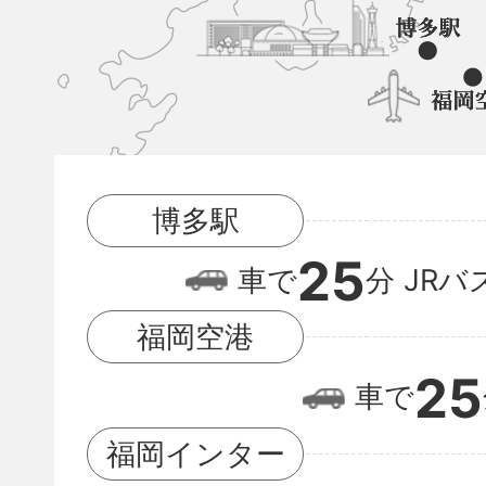
町
と
博
多
駅
博多駅
と
25
福
車で
分
JRバ
岡
福岡空港
空
25
車で
港
の
福岡インター