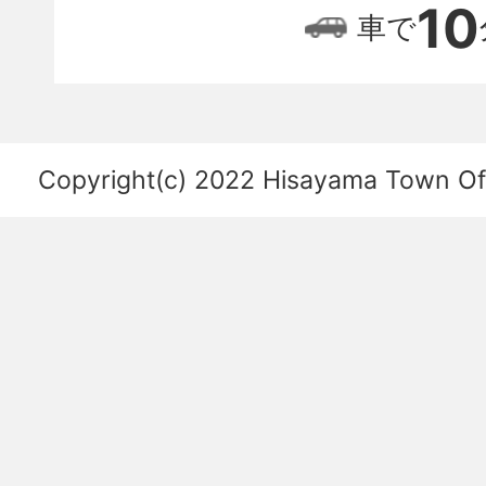
位
10
車で
置
関
係
を
Copyright(c) 2022 Hisayama Town Offi
あ
ら
わ
し
た
図。