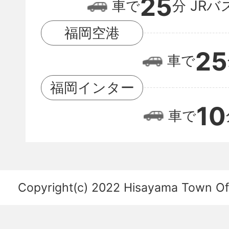
25
福
車で
分
JRバ
岡
福岡空港
空
25
車で
港
の
福岡インター
位
10
車で
置
関
係
を
Copyright(c) 2022 Hisayama Town Offi
あ