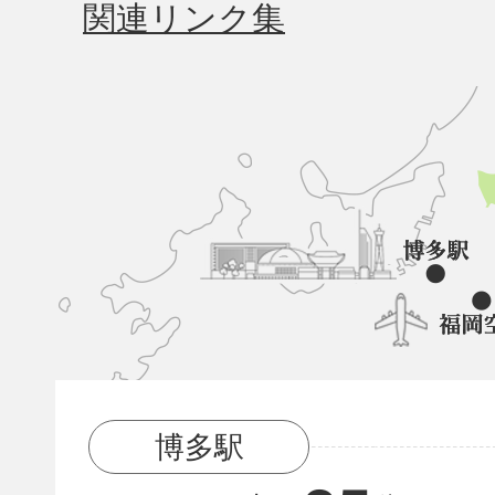
関連リンク集
久
山
町
と
博
多
駅
博多駅
と