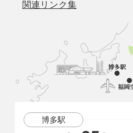
関連リンク集
久
山
町
と
博
多
駅
博多駅
と