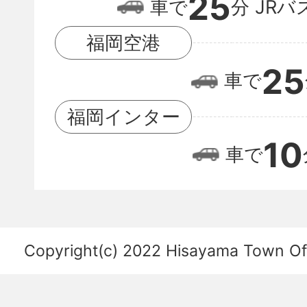
25
福
車で
分
JRバ
岡
福岡空港
空
25
車で
港
の
福岡インター
位
10
車で
置
関
係
を
Copyright(c) 2022 Hisayama Town Offi
あ