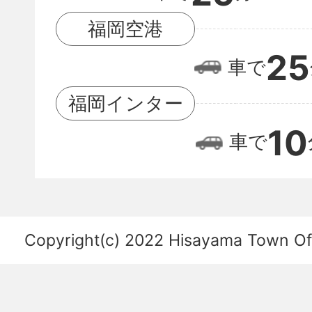
岡
福岡空港
空
25
車で
港
の
福岡インター
位
10
車で
置
関
係
を
Copyright(c) 2022 Hisayama Town Offi
あ
ら