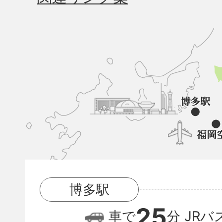
久
山
町
と
博
多
駅
博多駅
と
25
福
車で
分
JRバ