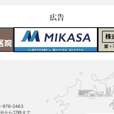
広告
久
山
町
と
博
多
駅
-976-2463
と
分から17時まで