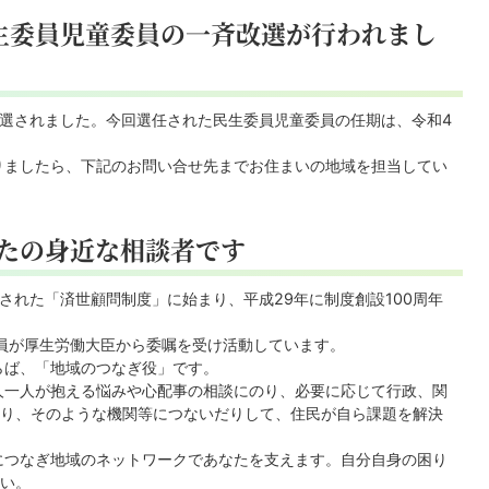
民生委員児童委員の一斉改選が行われまし
改選されました。今回選任された民生委員児童委員の任期は、令和4
りましたら、下記のお問い合せ先までお住まいの地域を担当してい
たの身近な相談者です
された「済世顧問制度」に始まり、平成29年に制度創設100周年
員が厚生労働大臣から委嘱を受け活動しています。
らば、「地域のつなぎ役」です。
人一人が抱える悩みや心配事の相談にのり、必要に応じて行政、関
り、そのような機関等につないだりして、住民が自ら課題を解決
につなぎ地域のネットワークであなたを支えます。自分自身の困り
い。