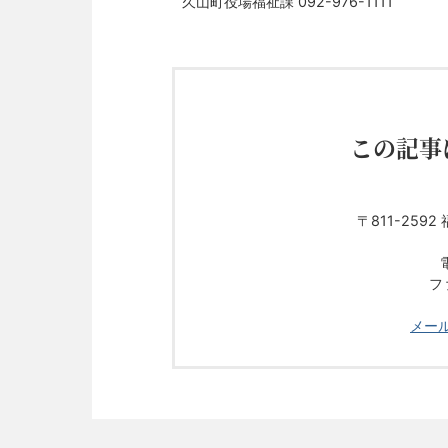
久山町役場福祉課 092-976-1111
この記事
〒811-25
フ
メー