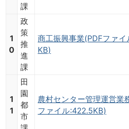
課
政
策
1
商工振興事業(PDFファイル
推
0
KB)
進
課
田
園
1
農村センター管理運営業務(
都
1
ファイル:422.5KB)
市
課