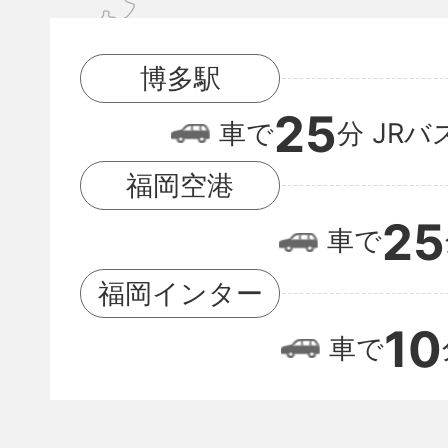
多
駅
博多駅
と
25
福
車で
分
JRバ
岡
福岡空港
空
25
車で
港
の
福岡インター
位
10
車で
置
関