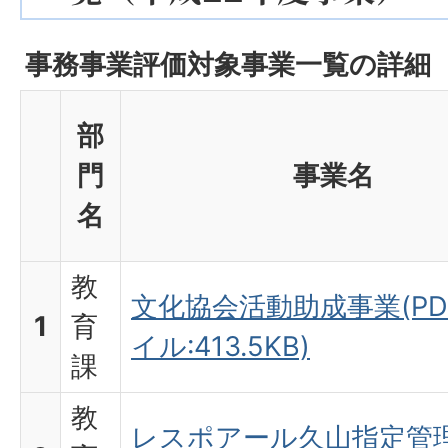
事務事業評価対象事業一覧の詳細
部
門
事業名
名
教
文化協会活動助成事業(PD
1
育
イル:413.5KB)
課
教
レスポアール久山指定管