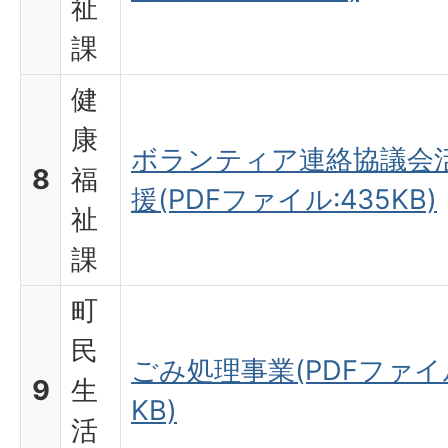
祉
課
健
康
ボランティア連絡協議会
8
福
援(PDFファイル:435KB)
祉
課
町
民
ごみ処理事業(PDFファイル
9
生
KB)
活