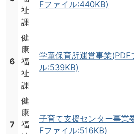
Fファイル:440KB)
祉
課
健
康
学童保育所運営事業(PDF
6
福
ル:539KB)
祉
課
健
康
子育て支援センター事業委
7
福
Fファイル:516KB)