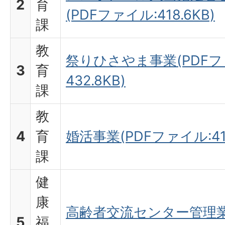
2
育
(PDFファイル:418.6KB)
課
教
祭りひさやま事業(PDFフ
3
育
432.8KB)
課
教
4
育
婚活事業(PDFファイル:417
課
健
康
高齢者交流センター管理業
5
福