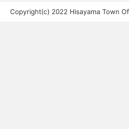
係
を
Copyright(c) 2022 Hisayama Town Offi
あ
ら
わ
し
た
図。
福
岡
空
港