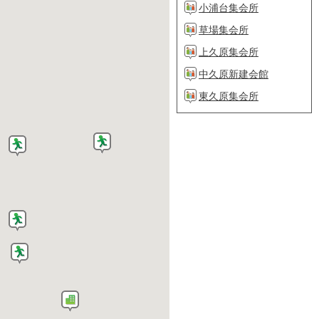
小浦台集会所
草場集会所
上久原集会所
中久原新建会館
東久原集会所
レスポアール久山・久
山町民図書館
久山町高齢者交流セン
ターふれあい館
勤労青少年ホーム
町民体育センター
久山会館
久山町ヘルスC＆Cセン
ター
久原小学校グラウンド
山田小学校グラウンド