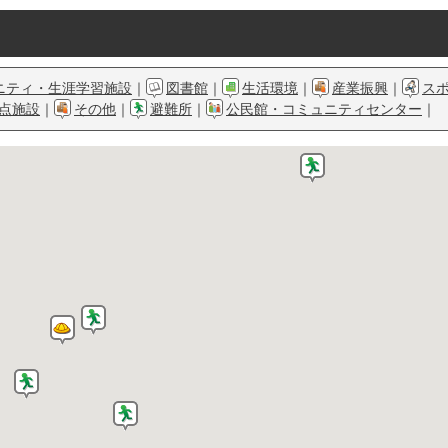
ニティ・生涯学習施設
｜
図書館
｜
生活環境
｜
産業振興
｜
ス
点施設
｜
その他
｜
避難所
｜
公民館・コミュニティセンター
｜