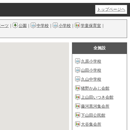
トップページヘ
ポーツ
｜
公園
｜
中学校
｜
小学校
｜
学童保育室
｜
全施設
久原小学校
山田小学校
久山中学校
猪野かみじ会館
上山田いつき会館
藤河黒河集会所
下山田公民館
大谷集会所