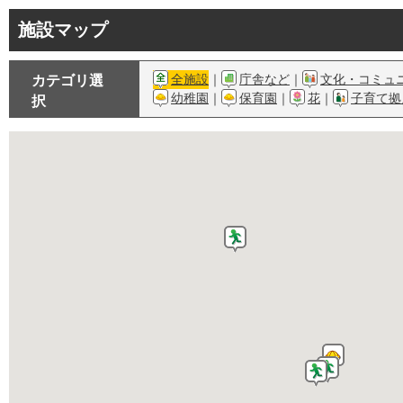
施設マップ
全施設
｜
庁舎など
｜
文化・コミュ
カテゴリ選
幼稚園
｜
保育園
｜
花
｜
子育て拠
択